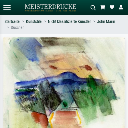
Startseite
Kunststile
Nicht klassifizierte Künstler
John Marin
Duschen
Standardsuche
KI-Bildersuche
Suchen Sie nach Künstlern, Werktiteln
Beschreiben Sie die Szene – z.B. Grüne
oder Stilen – z.B. Monet,
Wiese, Abstrakt mit viel Rot, Dunkles
Sternennacht, Impressionismus, Welle
Ölgemälde, Stehender Akt neben einem
Hokusai, Akt.
Baum.