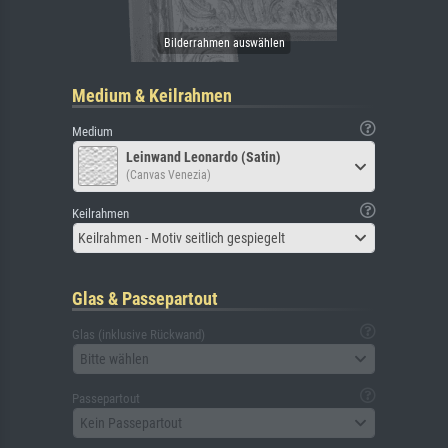
Medium & Keilrahmen
Medium
Leinwand Leonardo (Satin)
(Canvas Venezia)
Keilrahmen
Keilrahmen - Motiv seitlich gespiegelt
Glas & Passepartout
Glas (inklusive Rückwand)
Bitte wählen
Passepartout
Kein Passepartout