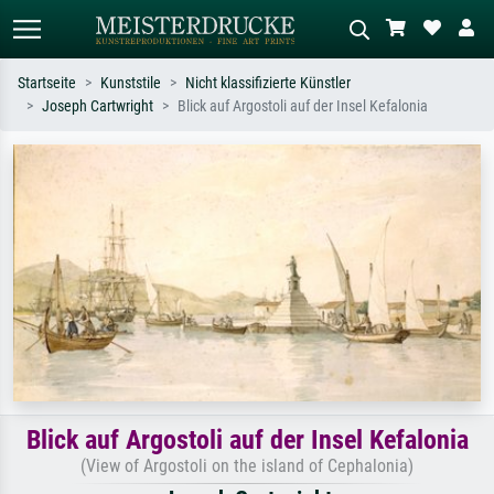
Startseite
Kunststile
Nicht klassifizierte Künstler
Joseph Cartwright
Blick auf Argostoli auf der Insel Kefalonia
Standardsuche
KI-Bildersuche
Suchen Sie nach Künstlern, Werktiteln
Beschreiben Sie die Szene – z.B. Grüne
oder Stilen – z.B. Monet,
Wiese, Abstrakt mit viel Rot, Dunkles
Sternennacht, Impressionismus, Welle
Ölgemälde, Stehender Akt neben einem
Hokusai, Akt.
Baum.
Blick auf Argostoli auf der Insel Kefalonia
(View of Argostoli on the island of Cephalonia)