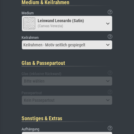
Medium & Keilrahmen
Medium
Leinwand Leonardo (Satin)
(Canvas Venezia)
Keilrahmen
Keilrahmen - Motiv seitlich gespiegelt
Glas & Passepartout
Glas (inklusive Rückwand)
Bitte wählen
Passepartout
Kein Passepartout
Sonstiges & Extras
Aufhängung