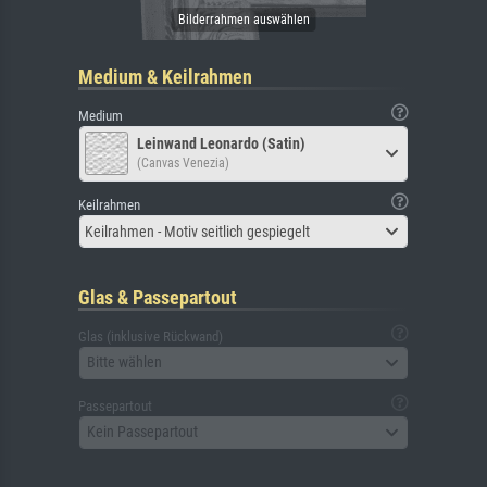
Medium & Keilrahmen
Medium
Leinwand Leonardo (Satin)
(Canvas Venezia)
Keilrahmen
Keilrahmen - Motiv seitlich gespiegelt
Glas & Passepartout
Glas (inklusive Rückwand)
Bitte wählen
Passepartout
Kein Passepartout