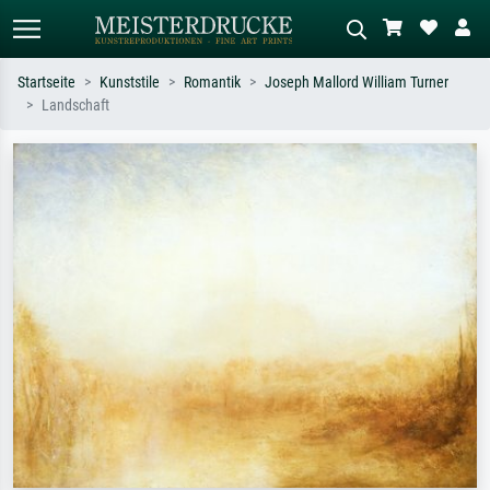
Startseite
Kunststile
Romantik
Joseph Mallord William Turner
Landschaft
Standardsuche
KI-Bildersuche
Suchen Sie nach Künstlern, Werktiteln
Beschreiben Sie die Szene – z.B. Grüne
oder Stilen – z.B. Monet,
Wiese, Abstrakt mit viel Rot, Dunkles
Sternennacht, Impressionismus, Welle
Ölgemälde, Stehender Akt neben einem
Hokusai, Akt.
Baum.