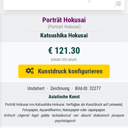
Porträt Hokusai
(Portrait Hokusai)
Katsushika Hokusai
€ 121.30
Enthält 20% MwSt.
Kunstdruck konfigurieren
Undatiert · Zeichnung · Bild-ID: 32277
Asiatische Kunst
Porträt Hokusai von Katsushika Hokusai. Verfügbar als Kunstdruck auf Leinwand,
Fotopapier, Aquarellkarton, Naturpapier oder Japanpapier.
kritisch ·
zögernd ·
legal ·
gabby ·
lackadaisical ·
vier ·
absurd ·
drakonisch ·
picayune
·
psychologisch