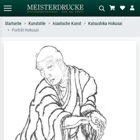
Startseite
Kunststile
Asiatische Kunst
Katsushika Hokusai
Porträt Hokusai
Standardsuche
KI-Bildersuche
Suchen Sie nach Künstlern, Werktiteln
Beschreiben Sie die Szene – z.B. Grüne
oder Stilen – z.B. Monet,
Wiese, Abstrakt mit viel Rot, Dunkles
Sternennacht, Impressionismus, Welle
Ölgemälde, Stehender Akt neben einem
Hokusai, Akt.
Baum.