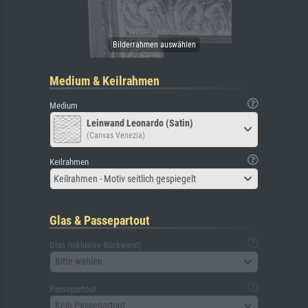
Medium & Keilrahmen
Medium
Leinwand Leonardo (Satin)
(Canvas Venezia)
Keilrahmen
Keilrahmen - Motiv seitlich gespiegelt
Glas & Passepartout
Glas (inklusive Rückwand)
Bitte wählen
Passepartout
Kein Passepartout