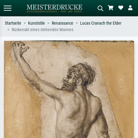
Startseite
Kunststile
Renaissance
Lucas Cranach the Elder
Rückenakt eines stehenden Mannes
Standardsuche
KI-Bildersuche
Suchen Sie nach Künstlern, Werktiteln
Beschreiben Sie die Szene – z.B. Grüne
oder Stilen – z.B. Monet,
Wiese, Abstrakt mit viel Rot, Dunkles
Sternennacht, Impressionismus, Welle
Ölgemälde, Stehender Akt neben einem
Hokusai, Akt.
Baum.