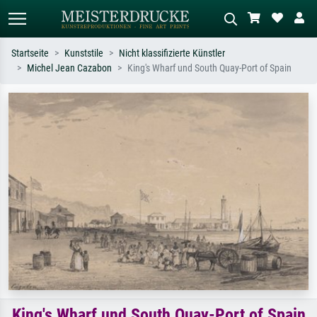
Startseite
Kunststile
Nicht klassifizierte Künstler
Michel Jean Cazabon
King's Wharf und South Quay-Port of Spain
Standardsuche
KI-Bildersuche
Suchen Sie nach Künstlern, Werktiteln
Beschreiben Sie die Szene – z.B. Grüne
oder Stilen – z.B. Monet,
Wiese, Abstrakt mit viel Rot, Dunkles
Sternennacht, Impressionismus, Welle
Ölgemälde, Stehender Akt neben einem
Hokusai, Akt.
Baum.
King's Wharf und South Quay-Port of Spain