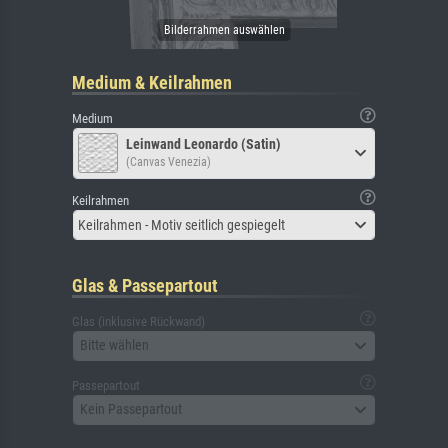
Medium & Keilrahmen
Medium
Leinwand Leonardo (Satin)
(Canvas Venezia)
Keilrahmen
Keilrahmen - Motiv seitlich gespiegelt
Glas & Passepartout
Glas (inklusive Rückwand)
Bitte wählen
Passepartout
Kein Passepartout