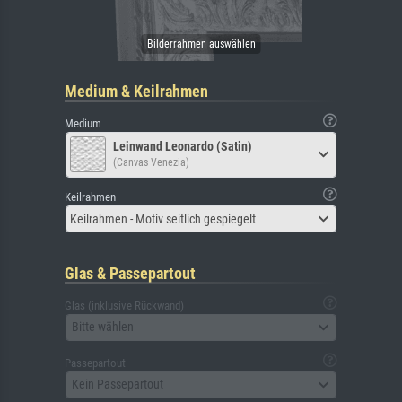
Medium & Keilrahmen
Medium
Leinwand Leonardo (Satin)
(Canvas Venezia)
Keilrahmen
Keilrahmen - Motiv seitlich gespiegelt
Glas & Passepartout
Glas (inklusive Rückwand)
Bitte wählen
Passepartout
Kein Passepartout