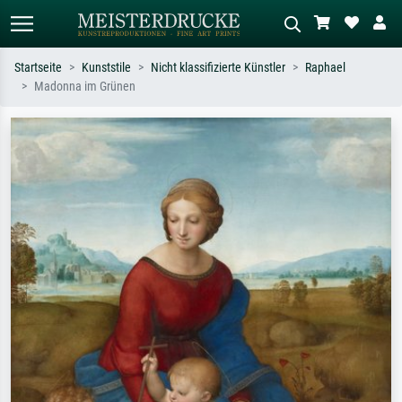
Startseite
Kunststile
Nicht klassifizierte Künstler
Raphael
Madonna im Grünen
Standardsuche
KI-Bildersuche
Suchen Sie nach Künstlern, Werktiteln
Beschreiben Sie die Szene – z.B. Grüne
oder Stilen – z.B. Monet,
Wiese, Abstrakt mit viel Rot, Dunkles
Sternennacht, Impressionismus, Welle
Ölgemälde, Stehender Akt neben einem
Hokusai, Akt.
Baum.