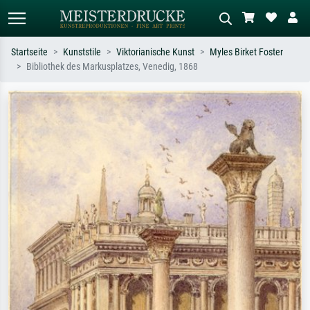
Startseite
Kunststile
Viktorianische Kunst
Myles Birket Foster
Bibliothek des Markusplatzes, Venedig, 1868
Standardsuche
KI-Bildersuche
Suchen Sie nach Künstlern, Werktiteln
Beschreiben Sie die Szene – z.B. Grüne
oder Stilen – z.B. Monet,
Wiese, Abstrakt mit viel Rot, Dunkles
Sternennacht, Impressionismus, Welle
Ölgemälde, Stehender Akt neben einem
Hokusai, Akt.
Baum.