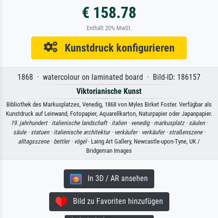
€ 158.78
Enthält 20% MwSt.
Kunstdruck konfigurieren
1868 · watercolour on laminated board · Bild-ID: 186157
Viktorianische Kunst
Bibliothek des Markusplatzes, Venedig, 1868 von Myles Birket Foster. Verfügbar als
Kunstdruck auf Leinwand, Fotopapier, Aquarellkarton, Naturpapier oder Japanpapier.
19. jahrhundert ·
italienische landschaft ·
italien ·
venedig ·
markusplatz ·
säulen ·
säule ·
statuen ·
italienische architektur ·
verkäufer ·
verkäufer ·
straßenszene ·
alltagsszene ·
bettler ·
vögel
· Laing Art Gallery, Newcastle-upon-Tyne, UK /
Bridgeman Images
In 3D / AR ansehen
Bild zu Favoriten hinzufügen