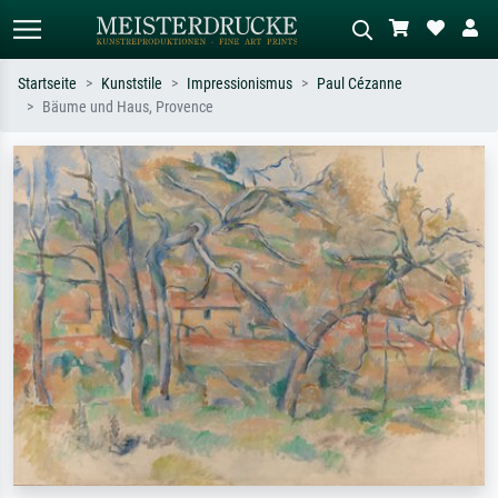
Startseite
Kunststile
Impressionismus
Paul Cézanne
Bäume und Haus, Provence
Standardsuche
KI-Bildersuche
Suchen Sie nach Künstlern, Werktiteln
Beschreiben Sie die Szene – z.B. Grüne
oder Stilen – z.B. Monet,
Wiese, Abstrakt mit viel Rot, Dunkles
Sternennacht, Impressionismus, Welle
Ölgemälde, Stehender Akt neben einem
Hokusai, Akt.
Baum.