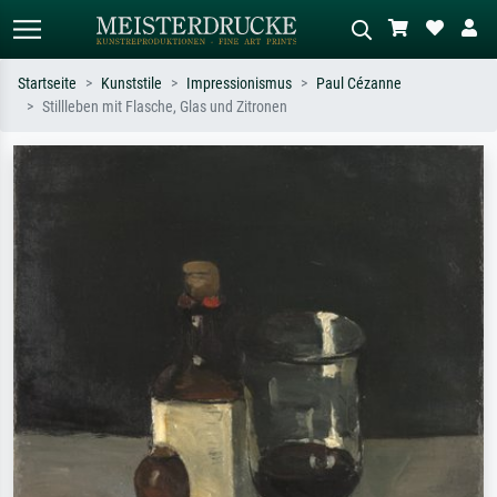
Startseite
Kunststile
Impressionismus
Paul Cézanne
Stillleben mit Flasche, Glas und Zitronen
Standardsuche
KI-Bildersuche
Suchen Sie nach Künstlern, Werktiteln
Beschreiben Sie die Szene – z.B. Grüne
oder Stilen – z.B. Monet,
Wiese, Abstrakt mit viel Rot, Dunkles
Sternennacht, Impressionismus, Welle
Ölgemälde, Stehender Akt neben einem
Hokusai, Akt.
Baum.