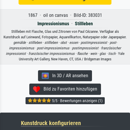
1867 · oil on canvas · Bild-ID: 383031
Impressionismus
·
Stillleben
Stillleben mit Flasche, Glas und Zitronen von Paul Cézanne. Verfügbar als
Kunstdruck auf Leinwand, Fotopapier, Aquarellkarton, Naturpapier oder Japanpapier.
gemälde ·
stillleben ·
stillleben ·
obst ·
essen ·
postimpressionist ·
post-
impressionismus ·
post-impressionismus ·
postimpressionist ·
französischer
impressionist ·
französischer impressionismus ·
flasche ·
wein ·
glas ·
tisch
· Yale
University Art Gallery, New Haven, CT, USA / Bridgeman Images
In 3D / AR ansehen
Bild zu Favoriten hinzufügen
5/5 · Bewertungen anzeigen (1)
Kunstdruck konfigurieren