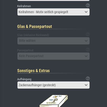
Keilrahmen
Keilrahmen - Motiv seitlich gespiegelt
Glas & Passepartout
Glas (inklusive Rückwand)
Bitte wählen
Passepartout
Kein Passepartout
Sonstiges & Extras
Aufhängung
Zackenaufhänger (gesteckt)