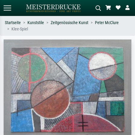
Startseite
Kunststile
Zeitgenössische Kunst
Peter McClure
Klee-Spiel
Standardsuche
KI-Bildersuche
Suchen Sie nach Künstlern, Werktiteln
Beschreiben Sie die Szene – z.B. Grüne
oder Stilen – z.B. Monet,
Wiese, Abstrakt mit viel Rot, Dunkles
Sternennacht, Impressionismus, Welle
Ölgemälde, Stehender Akt neben einem
Hokusai, Akt.
Baum.