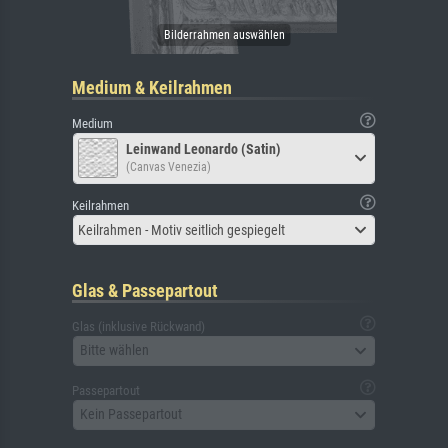
Medium & Keilrahmen
Medium
Leinwand Leonardo (Satin)
(Canvas Venezia)
Keilrahmen
Keilrahmen - Motiv seitlich gespiegelt
Glas & Passepartout
Glas (inklusive Rückwand)
Bitte wählen
Passepartout
Kein Passepartout