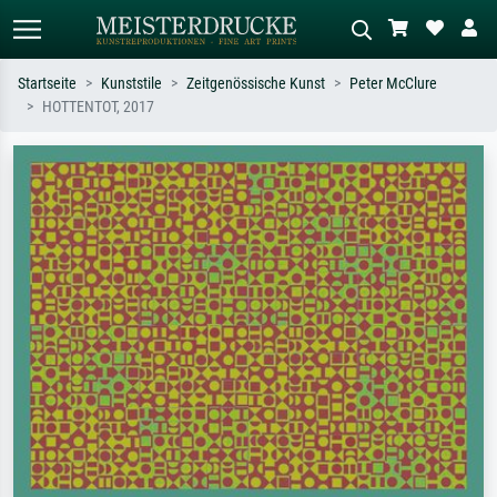
Startseite
Kunststile
Zeitgenössische Kunst
Peter McClure
HOTTENTOT, 2017
Standardsuche
KI-Bildersuche
Suchen Sie nach Künstlern, Werktiteln
Beschreiben Sie die Szene – z.B. Grüne
oder Stilen – z.B. Monet,
Wiese, Abstrakt mit viel Rot, Dunkles
Sternennacht, Impressionismus, Welle
Ölgemälde, Stehender Akt neben einem
Hokusai, Akt.
Baum.