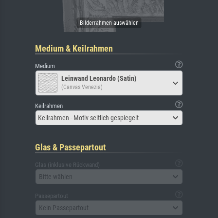
Medium & Keilrahmen
Medium
Leinwand Leonardo (Satin)
(Canvas Venezia)
Keilrahmen
Keilrahmen - Motiv seitlich gespiegelt
Glas & Passepartout
Glas (inklusive Rückwand)
Bitte wählen
Passepartout
Kein Passepartout