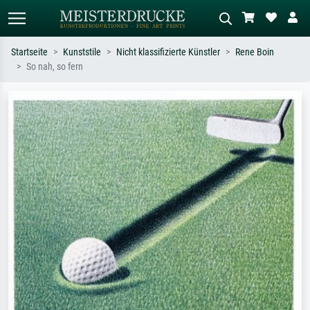
Startseite
Kunststile
Nicht klassifizierte Künstler
Rene Boin
So nah, so fern
Standardsuche
KI-Bildersuche
Suchen Sie nach Künstlern, Werktiteln
Beschreiben Sie die Szene – z.B. Grüne
oder Stilen – z.B. Monet,
Wiese, Abstrakt mit viel Rot, Dunkles
Sternennacht, Impressionismus, Welle
Ölgemälde, Stehender Akt neben einem
Hokusai, Akt.
Baum.