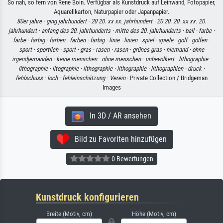
So nah, so fern von Rene Boin. Verfügbar als Kunstdruck auf Leinwand, Fotopapier,
Aquarellkarton, Naturpapier oder Japanpapier.
80er jahre ·
ging jahrhundert ·
20 20. xx xx. jahrhundert ·
20 20. 20. xx xx. 20.
jahrhundert ·
anfang des 20. jahrhunderts ·
mitte des 20. jahrhunderts ·
ball ·
farbe ·
farbe ·
farbig ·
farben ·
farben ·
farbig ·
linie ·
linien ·
spiel ·
spiele ·
golf ·
golfen ·
sport ·
sportlich ·
sport ·
gras ·
rasen ·
rasen ·
grünes gras ·
niemand ·
ohne
irgendjemanden ·
keine menschen ·
ohne menschen ·
unbevölkert ·
lithographie ·
lithographie ·
litographie ·
lithographie ·
lithographie ·
lithographien ·
druck ·
fehlschuss ·
loch ·
fehleinschätzung ·
Verein
· Private Collection / Bridgeman
Images
In 3D / AR ansehen
Bild zu Favoriten hinzufügen
0 Bewertungen
Kunstdruck konfigurieren
Breite (Motiv, cm)
Höhe (Motiv, cm)