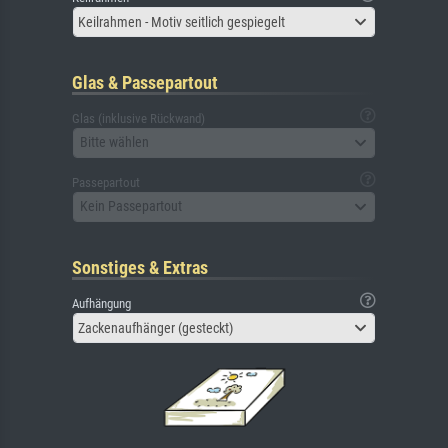
Keilrahmen - Motiv seitlich gespiegelt
Glas & Passepartout
Glas (inklusive Rückwand)
Bitte wählen
Passepartout
Kein Passepartout
Sonstiges & Extras
Aufhängung
Zackenaufhänger (gesteckt)