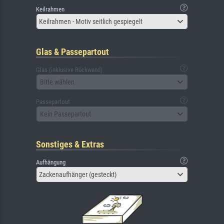
Keilrahmen
Keilrahmen - Motiv seitlich gespiegelt
Glas & Passepartout
Glas (inklusive Rückwand)
Bitte wählen
Passepartout
Kein Passepartout
Sonstiges & Extras
Aufhängung
Zackenaufhänger (gesteckt)