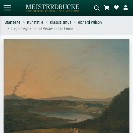
Startseite
Kunststile
Klassizismus
Richard Wilson
Lago d'Agnano mit Vesuv in der Ferne
Standardsuche
KI-Bildersuche
Suchen Sie nach Künstlern, Werktiteln
Beschreiben Sie die Szene – z.B. Grüne
oder Stilen – z.B. Monet,
Wiese, Abstrakt mit viel Rot, Dunkles
Sternennacht, Impressionismus, Welle
Ölgemälde, Stehender Akt neben einem
Hokusai, Akt.
Baum.