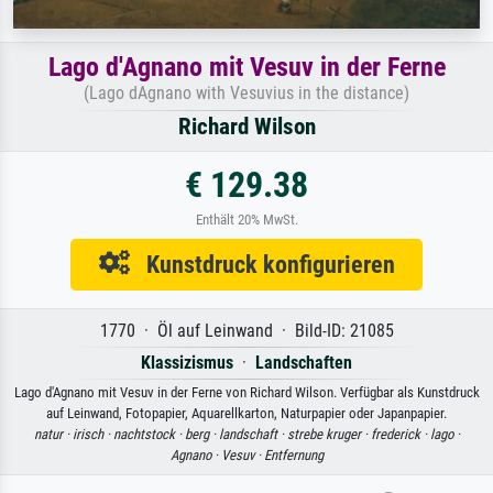
Lago d'Agnano mit Vesuv in der Ferne
(Lago dAgnano with Vesuvius in the distance)
Richard Wilson
€ 129.38
Enthält 20% MwSt.
Kunstdruck konfigurieren
1770 · Öl auf Leinwand · Bild-ID: 21085
Klassizismus
·
Landschaften
Lago d'Agnano mit Vesuv in der Ferne von Richard Wilson. Verfügbar als Kunstdruck
auf Leinwand, Fotopapier, Aquarellkarton, Naturpapier oder Japanpapier.
natur ·
irisch ·
nachtstock ·
berg ·
landschaft ·
strebe kruger ·
frederick ·
lago ·
Agnano ·
Vesuv ·
Entfernung