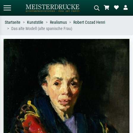
Startseite
Kunststile
Realismus
Robert Cozad Henri
Das alte Modell (alte spanische Frau)
Standardsuche
KI-Bildersuche
Suchen Sie nach Künstlern, Werktiteln
Beschreiben Sie die Szene – z.B. Grüne
oder Stilen – z.B. Monet,
Wiese, Abstrakt mit viel Rot, Dunkles
Sternennacht, Impressionismus, Welle
Ölgemälde, Stehender Akt neben einem
Hokusai, Akt.
Baum.