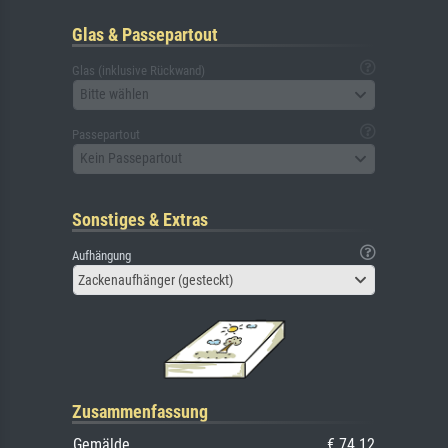
Glas & Passepartout
Glas (inklusive Rückwand)
Bitte wählen
Passepartout
Kein Passepartout
Sonstiges & Extras
Aufhängung
Zackenaufhänger (gesteckt)
Zusammenfassung
Gemälde
€ 74.12