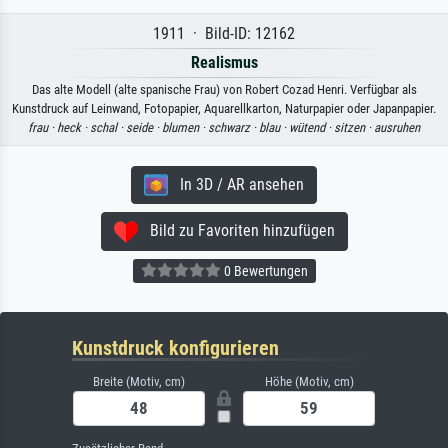
1911 · Bild-ID: 12162
Realismus
Das alte Modell (alte spanische Frau) von Robert Cozad Henri. Verfügbar als
Kunstdruck auf Leinwand, Fotopapier, Aquarellkarton, Naturpapier oder Japanpapier.
frau ·
heck ·
schal ·
seide ·
blumen ·
schwarz ·
blau ·
wütend ·
sitzen ·
ausruhen
In 3D / AR ansehen
Bild zu Favoriten hinzufügen
0 Bewertungen
Kunstdruck konfigurieren
Breite (Motiv, cm)
Höhe (Motiv, cm)