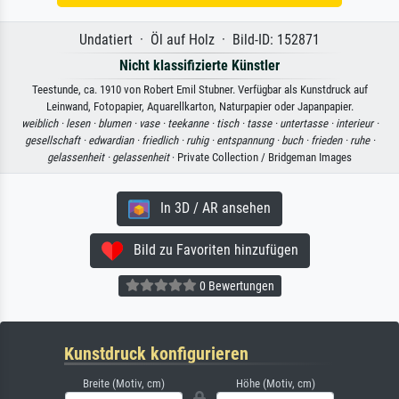
Undatiert · Öl auf Holz · Bild-ID: 152871
Nicht klassifizierte Künstler
Teestunde, ca. 1910 von Robert Emil Stubner. Verfügbar als Kunstdruck auf
Leinwand, Fotopapier, Aquarellkarton, Naturpapier oder Japanpapier.
weiblich ·
lesen ·
blumen ·
vase ·
teekanne ·
tisch ·
tasse ·
untertasse ·
interieur ·
gesellschaft ·
edwardian ·
friedlich ·
ruhig ·
entspannung ·
buch ·
frieden ·
ruhe ·
gelassenheit ·
gelassenheit
· Private Collection / Bridgeman Images
In 3D / AR ansehen
Bild zu Favoriten hinzufügen
0 Bewertungen
Kunstdruck konfigurieren
Breite (Motiv, cm)
Höhe (Motiv, cm)