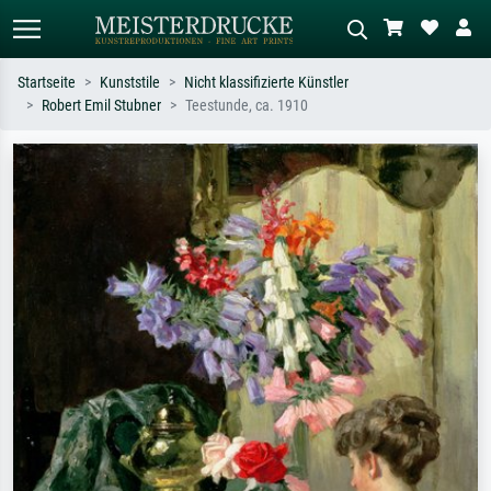
Startseite
Kunststile
Nicht klassifizierte Künstler
Robert Emil Stubner
Teestunde, ca. 1910
Standardsuche
KI-Bildersuche
Suchen Sie nach Künstlern, Werktiteln
Beschreiben Sie die Szene – z.B. Grüne
oder Stilen – z.B. Monet,
Wiese, Abstrakt mit viel Rot, Dunkles
Sternennacht, Impressionismus, Welle
Ölgemälde, Stehender Akt neben einem
Hokusai, Akt.
Baum.