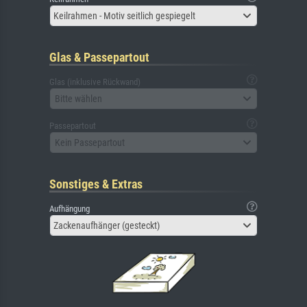
Keilrahmen - Motiv seitlich gespiegelt
Glas & Passepartout
Glas (inklusive Rückwand)
Bitte wählen
Passepartout
Kein Passepartout
Sonstiges & Extras
Aufhängung
Zackenaufhänger (gesteckt)