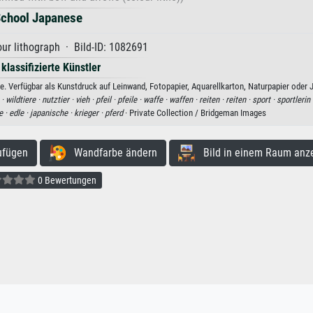
chool Japanese
our lithograph · Bild-ID: 1082691
 klassifizierte Künstler
 Verfügbar als Kunstdruck auf Leinwand, Fotopapier, Aquarellkarton, Naturpapier oder 
 ·
wildtiere ·
nutztier ·
vieh ·
pfeil ·
pfeile ·
waffe ·
waffen ·
reiten ·
reiten ·
sport ·
sportlerin 
e ·
edle ·
japanische ·
krieger ·
pferd
· Private Collection / Bridgeman Images
ufügen
Wandfarbe ändern
Bild in einem Raum anz
0 Bewertungen