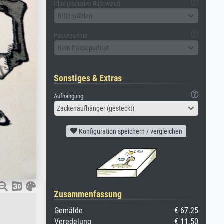
Glas (inklusive Rückwand)
Bitte wählen
Passepartout
Kein Passepartout
Sonstiges & Extras
Aufhängung
Zackenaufhänger (gesteckt)
Konfiguration speichern / vergleichen
Zusammenfassung
Gemälde
€ 67.25
Veredelung
€ 11.50