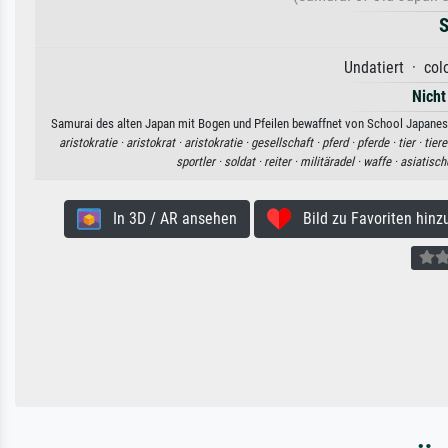
S
Undatiert · col
Nicht
Samurai des alten Japan mit Bogen und Pfeilen bewaffnet von School Japanese.
aristokratie ·
aristokrat ·
aristokratie ·
gesellschaft ·
pferd ·
pferde ·
tier ·
tiere
sportler ·
soldat ·
reiter ·
militäradel ·
waffe ·
asiatisch
In 3D / AR ansehen
Bild zu Favoriten hinz