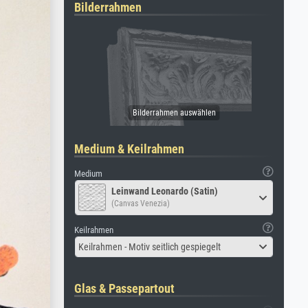
Bilderrahmen
Medium & Keilrahmen
Medium
Leinwand Leonardo (Satin)
(Canvas Venezia)
Keilrahmen
Keilrahmen - Motiv seitlich gespiegelt
Glas & Passepartout