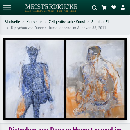
Startseite
Kunststile
Zeitgenössische Kunst
Stephen Finer
Diptychon von Duncan Hume tanzend im Alter von 38, 2011
Standardsuche
KI-Bildersuche
Suchen Sie nach Künstlern, Werktiteln
Beschreiben Sie die Szene – z.B. Grüne
oder Stilen – z.B. Monet,
Wiese, Abstrakt mit viel Rot, Dunkles
Sternennacht, Impressionismus, Welle
Ölgemälde, Stehender Akt neben einem
Hokusai, Akt.
Baum.
Diptychon von Duncan Hume tanzend im