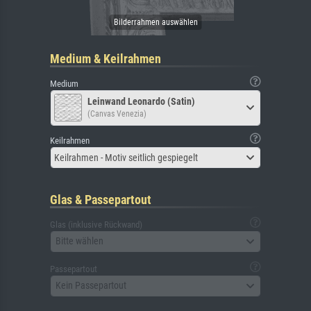
Medium & Keilrahmen
Medium
Leinwand Leonardo (Satin)
(Canvas Venezia)
Keilrahmen
Keilrahmen - Motiv seitlich gespiegelt
Glas & Passepartout
Glas (inklusive Rückwand)
Bitte wählen
Passepartout
Kein Passepartout