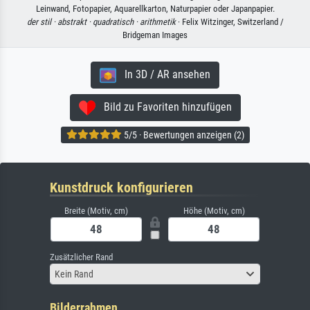
Leinwand, Fotopapier, Aquarellkarton, Naturpapier oder Japanpapier.
der stil ·
abstrakt ·
quadratisch ·
arithmetik
· Felix Witzinger, Switzerland /
Bridgeman Images
In 3D / AR ansehen
Bild zu Favoriten hinzufügen
5/5 · Bewertungen anzeigen (2)
Kunstdruck konfigurieren
Breite (Motiv, cm)
Höhe (Motiv, cm)
Zusätzlicher Rand
Kein Rand
Bilderrahmen