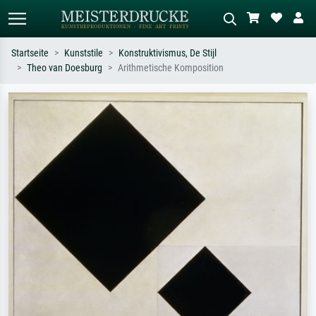
Startseite
Kunststile
Konstruktivismus, De Stijl
Theo van Doesburg
Arithmetische Komposition
Standardsuche
KI-Bildersuche
Suchen Sie nach Künstlern, Werktiteln
Beschreiben Sie die Szene – z.B. Grüne
oder Stilen – z.B. Monet,
Wiese, Abstrakt mit viel Rot, Dunkles
Sternennacht, Impressionismus, Welle
Ölgemälde, Stehender Akt neben einem
Hokusai, Akt.
Baum.