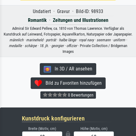
Undatiert · Gravur · Bild-ID: 98933
Romantik
·
Zeitungen und Illustrationen
Admiral Sir Edward Pellew, ca. 1810 von Thomas Lawrence. Verfügbar als
Kunstdruck auf Leinwand, Fotopapier, Aquarellkarton, Naturpapier oder Japanpapier.
männlich ·
marineheld ·
porträt ·
halbe länge ·
royal navy ·
seemann ·
uniform ·
medaille ·
schärpe ·
18. jh. ·
georgier ·
offizier
· Private Collection / Bridgeman
Images
In 3D / AR ansehen
Bild zu Favoriten hinzufügen
0 Bewertungen
Kunstdruck konfigurieren
Breite (Motiv, cm)
Höhe (Motiv, cm)