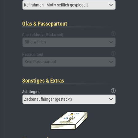
Keilrahmen - Motiv seitlich gespiegelt
Glas & Passepartout
Glas (inklusive Rückwand)
Bitte wählen
Passepartout
Kein Passepartout
Sonstiges & Extras
Aufhängung
Zackenaufhänger (gesteckt)