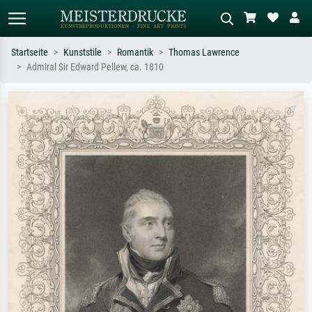
Startseite
Kunststile
Romantik
Thomas Lawrence
Admiral Sir Edward Pellew, ca. 1810
Standardsuche
KI-Bildersuche
Suchen Sie nach Künstlern, Werktiteln
Beschreiben Sie die Szene – z.B. Grüne
oder Stilen – z.B. Monet,
Wiese, Abstrakt mit viel Rot, Dunkles
Sternennacht, Impressionismus, Welle
Ölgemälde, Stehender Akt neben einem
Hokusai, Akt.
Baum.