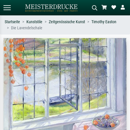
Startseite
Kunststile
Zeitgenössische Kunst
Timothy Easton
Die Lavendelschale
Standardsuche
KI-Bildersuche
Suchen Sie nach Künstlern, Werktiteln
Beschreiben Sie die Szene – z.B. Grüne
oder Stilen – z.B. Monet,
Wiese, Abstrakt mit viel Rot, Dunkles
Sternennacht, Impressionismus, Welle
Ölgemälde, Stehender Akt neben einem
Hokusai, Akt.
Baum.