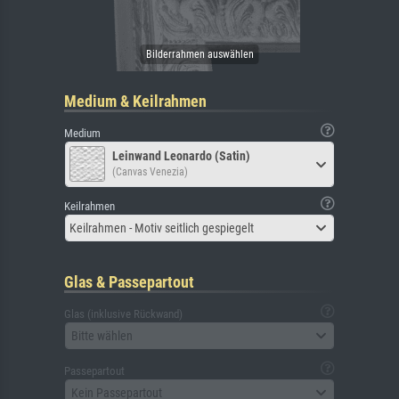
Medium & Keilrahmen
Medium
Leinwand Leonardo (Satin)
(Canvas Venezia)
Keilrahmen
Keilrahmen - Motiv seitlich gespiegelt
Glas & Passepartout
Glas (inklusive Rückwand)
Bitte wählen
Passepartout
Kein Passepartout