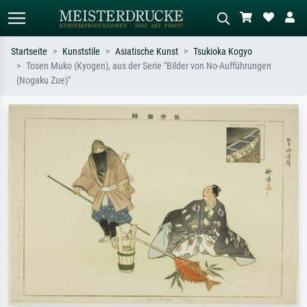
Startseite
Kunststile
Asiatische Kunst
Tsukioka Kogyo
Tosen Muko (Kyogen), aus der Serie "Bilder von No-Aufführungen
Standardsuche
KI-Bildersuche
(Nogaku Zue)"
Suchen Sie nach Künstlern, Werktiteln
Beschreiben Sie die Szene – z.B. Grüne
oder Stilen – z.B. Monet,
Wiese, Abstrakt mit viel Rot, Dunkles
Sternennacht, Impressionismus, Welle
Ölgemälde, Stehender Akt neben einem
Hokusai, Akt.
Baum.