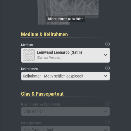
Medium & Keilrahmen
Medium
Leinwand Leonardo (Satin)
(Canvas Venezia)
Keilrahmen
Keilrahmen - Motiv seitlich gespiegelt
Glas & Passepartout
Glas (inklusive Rückwand)
Bitte wählen
Passepartout
Kein Passepartout