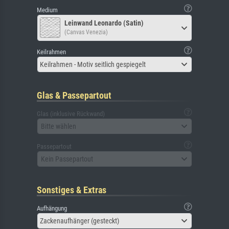
Medium
Leinwand Leonardo (Satin)
(Canvas Venezia)
Keilrahmen
Keilrahmen - Motiv seitlich gespiegelt
Glas & Passepartout
Glas (inklusive Rückwand)
Bitte wählen
Passepartout
Kein Passepartout
Sonstiges & Extras
Aufhängung
Zackenaufhänger (gesteckt)