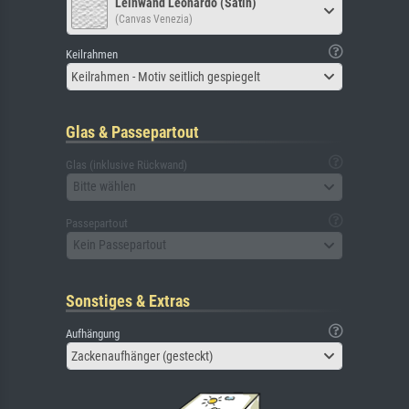
Leinwand Leonardo (Satin)
(Canvas Venezia)
Keilrahmen
Keilrahmen - Motiv seitlich gespiegelt
Glas & Passepartout
Glas (inklusive Rückwand)
Bitte wählen
Passepartout
Kein Passepartout
Sonstiges & Extras
Aufhängung
Zackenaufhänger (gesteckt)