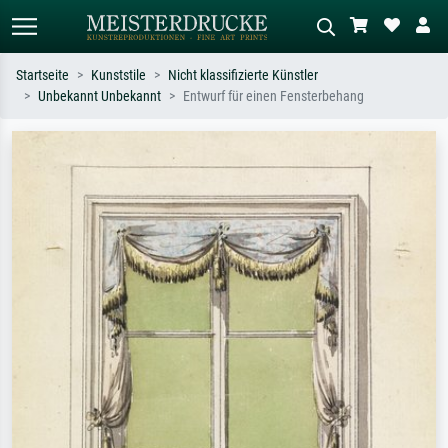
Startseite
Kunststile
Nicht klassifizierte Künstler
Unbekannt Unbekannt
Entwurf für einen Fensterbehang
Standardsuche
KI-Bildersuche
Suchen Sie nach Künstlern, Werktiteln
Beschreiben Sie die Szene – z.B. Grüne
oder Stilen – z.B. Monet,
Wiese, Abstrakt mit viel Rot, Dunkles
Sternennacht, Impressionismus, Welle
Ölgemälde, Stehender Akt neben einem
Hokusai, Akt.
Baum.