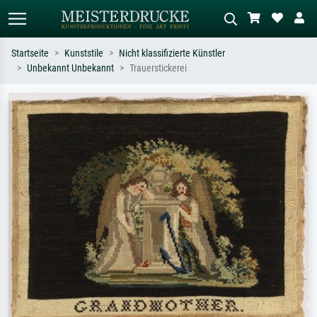
Startseite
Kunststile
Nicht klassifizierte Künstler
Unbekannt Unbekannt
Trauerstickerei
Standardsuche
KI-Bildersuche
Suchen Sie nach Künstlern, Werktiteln
Beschreiben Sie die Szene – z.B. Grüne
oder Stilen – z.B. Monet,
Wiese, Abstrakt mit viel Rot, Dunkles
Sternennacht, Impressionismus, Welle
Ölgemälde, Stehender Akt neben einem
Hokusai, Akt.
Baum.