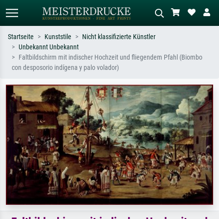
Startseite
Kunststile
Nicht klassifizierte Künstler
Unbekannt Unbekannt
Standardsuche
KI-Bildersuche
Faltbildschirm mit indischer Hochzeit und fliegendem Pfahl (Biombo
con desposorio indígena y palo volador)
Suchen Sie nach Künstlern, Werktiteln
Beschreiben Sie die Szene – z.B. Grüne
oder Stilen – z.B. Monet,
Wiese, Abstrakt mit viel Rot, Dunkles
Sternennacht, Impressionismus, Welle
Ölgemälde, Stehender Akt neben einem
Hokusai, Akt.
Baum.