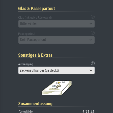
Glas & Passepartout
Glas (inklusive Rückwand)
Bitte wählen
Passepartout
Kein Passepartout
Sonstiges & Extras
Aufhängung
Zackenaufhänger (gesteckt)
Zusammenfassung
Gemälde
€ 71.41