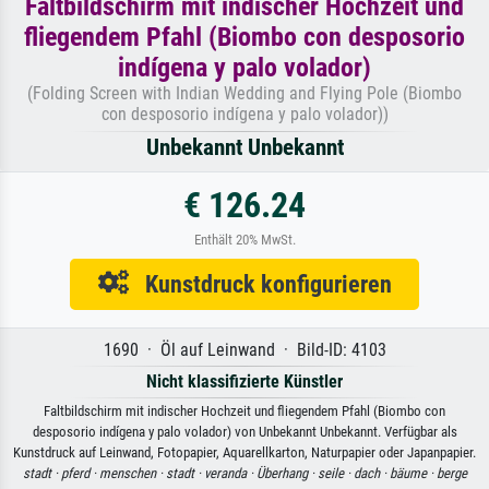
Faltbildschirm mit indischer Hochzeit und
fliegendem Pfahl (Biombo con desposorio
indígena y palo volador)
(Folding Screen with Indian Wedding and Flying Pole (Biombo
con desposorio indígena y palo volador))
Unbekannt Unbekannt
€ 126.24
Enthält 20% MwSt.
Kunstdruck konfigurieren
1690 · Öl auf Leinwand · Bild-ID: 4103
Nicht klassifizierte Künstler
Faltbildschirm mit indischer Hochzeit und fliegendem Pfahl (Biombo con
desposorio indígena y palo volador) von Unbekannt Unbekannt. Verfügbar als
Kunstdruck auf Leinwand, Fotopapier, Aquarellkarton, Naturpapier oder Japanpapier.
stadt ·
pferd ·
menschen ·
stadt ·
veranda ·
Überhang ·
seile ·
dach ·
bäume ·
berge