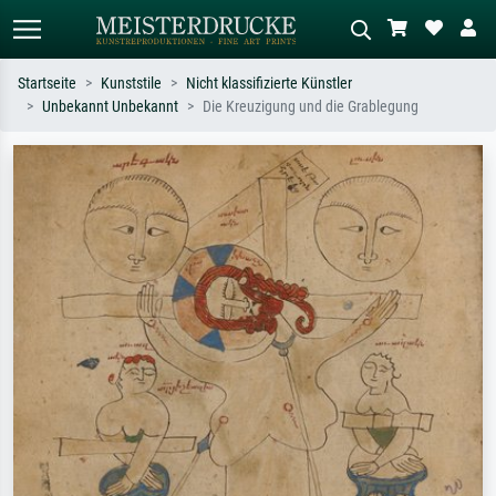
Startseite
Kunststile
Nicht klassifizierte Künstler
Unbekannt Unbekannt
Die Kreuzigung und die Grablegung
Standardsuche
KI-Bildersuche
Suchen Sie nach Künstlern, Werktiteln
Beschreiben Sie die Szene – z.B. Grüne
oder Stilen – z.B. Monet,
Wiese, Abstrakt mit viel Rot, Dunkles
Sternennacht, Impressionismus, Welle
Ölgemälde, Stehender Akt neben einem
Hokusai, Akt.
Baum.