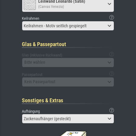
Leinwand Leonardo (Satin)
(Canvas Venezia)
Keilrahmen
Keilrahmen - Motiv seitlich gespiegelt
Glas & Passepartout
Glas (inklusive Rückwand)
Bitte wählen
Passepartout
Kein Passepartout
Sonstiges & Extras
Aufhängung
Zackenaufhänger (gesteckt)