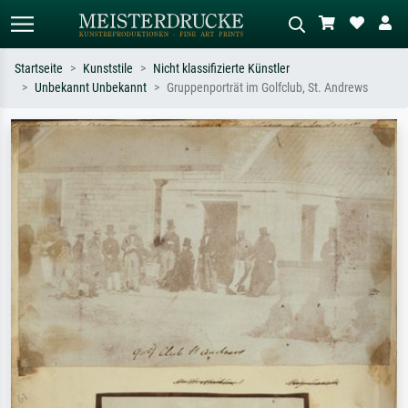
Startseite
Kunststile
Nicht klassifizierte Künstler
Unbekannt Unbekannt
Gruppenporträt im Golfclub, St. Andrews
Standardsuche
KI-Bildersuche
Suchen Sie nach Künstlern, Werktiteln
Beschreiben Sie die Szene – z.B. Grüne
oder Stilen – z.B. Monet,
Wiese, Abstrakt mit viel Rot, Dunkles
Sternennacht, Impressionismus, Welle
Ölgemälde, Stehender Akt neben einem
Hokusai, Akt.
Baum.