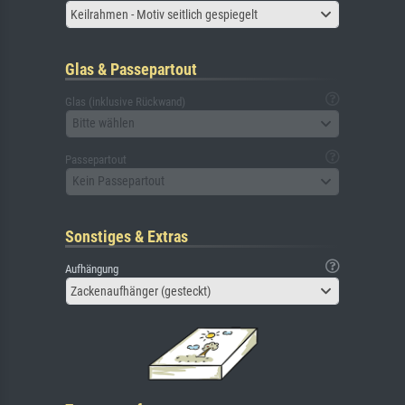
Keilrahmen - Motiv seitlich gespiegelt
Glas & Passepartout
Glas (inklusive Rückwand)
Bitte wählen
Passepartout
Kein Passepartout
Sonstiges & Extras
Aufhängung
Zackenaufhänger (gesteckt)