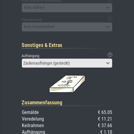
Glas (inklusive Rückwand)
Bitte wählen
Passepartout
Kein Passepartout
Sonstiges & Extras
Aufhängung
Zackenaufhänger (gesteckt)
Zusammenfassung
Gemälde
€ 65.05
Veredelung
€ 11.21
Keilrahmen
€ 37.66
Aufhängung
€ 1.10