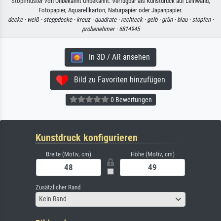
Stopfmuster von Unbekannt Unbekannt. Verfügbar als Kunstdruck auf Leinwand,
Fotopapier, Aquarellkarton, Naturpapier oder Japanpapier.
decke ·
weiß ·
steppdecke ·
kreuz ·
quadrate ·
rechteck ·
gelb ·
grün ·
blau ·
stopfen ·
probenehmer ·
6814945
In 3D / AR ansehen
Bild zu Favoriten hinzufügen
0 Bewertungen
Kunstdruck konfigurieren
Breite (Motiv, cm)
Höhe (Motiv, cm)
Zusätzlicher Rand
Kein Rand