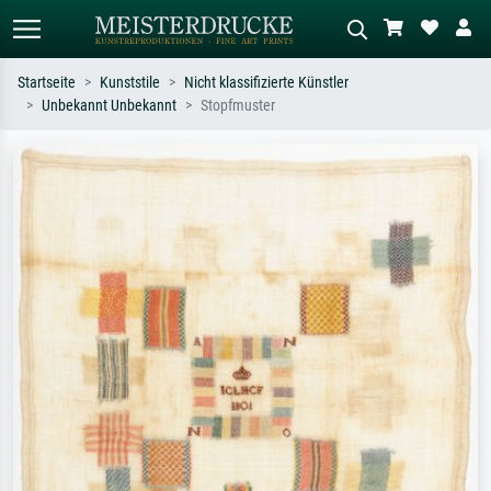
Startseite
Kunststile
Nicht klassifizierte Künstler
Unbekannt Unbekannt
Stopfmuster
Standardsuche
KI-Bildersuche
Suchen Sie nach Künstlern, Werktiteln
Beschreiben Sie die Szene – z.B. Grüne
oder Stilen – z.B. Monet,
Wiese, Abstrakt mit viel Rot, Dunkles
Sternennacht, Impressionismus, Welle
Ölgemälde, Stehender Akt neben einem
Hokusai, Akt.
Baum.