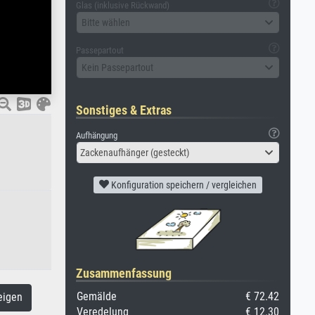
Glas (inklusive Rückwand)
Bitte wählen
Passepartout
Kein Passepartout
Sonstiges & Extras
Aufhängung
Zackenaufhänger (gesteckt)
Konfiguration speichern / vergleichen
Zusammenfassung
Gemälde
€ 72.42
eigen
Veredelung
€ 12.30