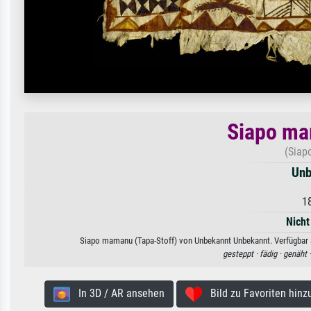
Siapo ma
(Siap
Unb
1
Nicht
Siapo mamanu (Tapa-Stoff) von Unbekannt Unbekannt. Verfügbar al
gesteppt ·
fädig ·
genäht 
In 3D / AR ansehen
Bild zu Favoriten hinz