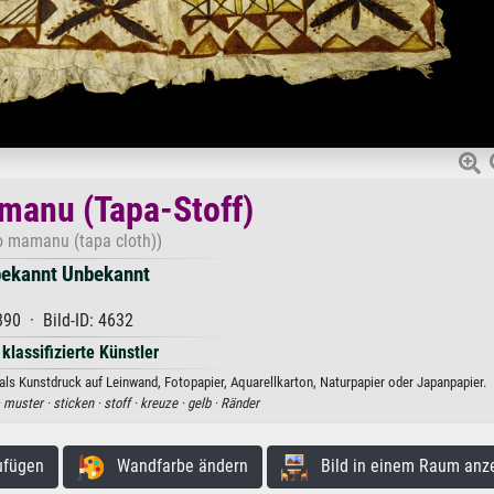
manu (Tapa-Stoff)
o mamanu (tapa cloth))
ekannt Unbekannt
890 · Bild-ID: 4632
 klassifizierte Künstler
s Kunstdruck auf Leinwand, Fotopapier, Aquarellkarton, Naturpapier oder Japanpapier.
·
muster ·
sticken ·
stoff ·
kreuze ·
gelb ·
Ränder
ufügen
Wandfarbe ändern
Bild in einem Raum anz