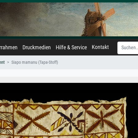
Kontakt
errahmen
Druckmedien
Hilfe & Service
nnt
Siapo mamanu (Tapa-Stoff)