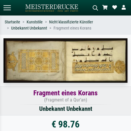
Startseite
Kunststile
Nicht klassifizierte Künstler
Unbekannt Unbekannt
Fragment eines Korans
Standardsuche
KI-Bildersuche
Suchen Sie nach Künstlern, Werktiteln
Beschreiben Sie die Szene – z.B. Grüne
oder Stilen – z.B. Monet,
Wiese, Abstrakt mit viel Rot, Dunkles
Sternennacht, Impressionismus, Welle
Ölgemälde, Stehender Akt neben einem
Hokusai, Akt.
Baum.
Fragment eines Korans
(Fragment of a Qur’an)
Unbekannt Unbekannt
€ 98.76