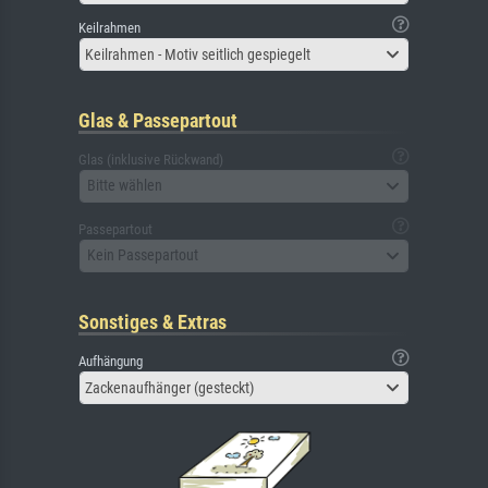
Keilrahmen
Keilrahmen - Motiv seitlich gespiegelt
Glas & Passepartout
Glas (inklusive Rückwand)
Bitte wählen
Passepartout
Kein Passepartout
Sonstiges & Extras
Aufhängung
Zackenaufhänger (gesteckt)