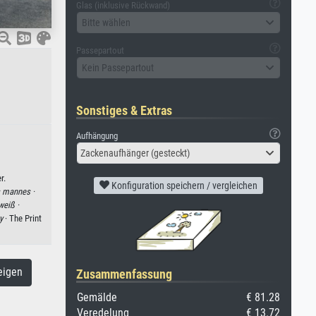
Glas (inklusive Rückwand)
Bitte wählen
Passepartout
Kein Passepartout
Sonstiges & Extras
Aufhängung
Zackenaufhänger (gesteckt)
r.
Konfiguration speichern / vergleichen
s mannes ·
eiß ·
y
· The Print
eigen
Zusammenfassung
Gemälde
€ 81.28
Veredelung
€ 13.72