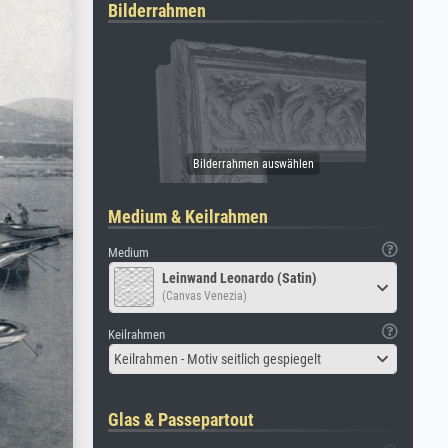
Bilderrahmen
Medium & Keilrahmen
Medium
Leinwand Leonardo (Satin)
(Canvas Venezia)
Keilrahmen
Keilrahmen - Motiv seitlich gespiegelt
Glas & Passepartout