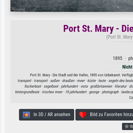
Port St. Mary - Di
(Port St. Mar
1895 · ph
Nicht
Port St. Mary - Die Stadt und der Hafen, 1895 von Unbekannt. Verfüg
transport ·
transport ·
außen ·
draußen ·
meer ·
küste ·
leute ·
segeln des boot
fischerboot ·
segelboot ·
jahrhundert ·
vista ·
großbritannien ·
literatur ·
dr
hintergrundleute ·
irisches meer ·
19.jahrhundert ·
george ·
photograph ·
landsca
Co
In 3D / AR ansehen
Bild zu Favoriten hinz