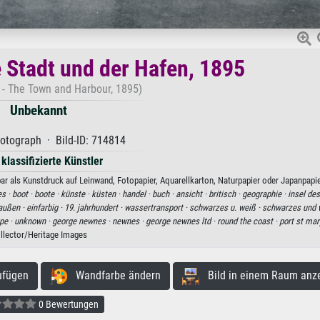
e Stadt und der Hafen, 1895
y - The Town and Harbour, 1895)
Unbekannt
otograph · Bild-ID: 714814
 klassifizierte Künstler
bar als Kunstdruck auf Leinwand, Fotopapier, Aquarellkarton, Naturpapier oder Japanpapie
es ·
boot ·
boote ·
künste ·
küsten ·
handel ·
buch ·
ansicht ·
britisch ·
geographie ·
insel de
außen ·
einfarbig ·
19. jahrhundert ·
wassertransport ·
schwarzes u. weiß ·
schwarzes und w
pe ·
unknown ·
george newnes ·
newnes ·
george newnes ltd ·
round the coast ·
port st mar
llector/Heritage Images
ufügen
Wandfarbe ändern
Bild in einem Raum anz
0 Bewertungen