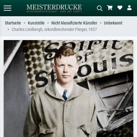
Startseite
Kunststile
Nicht klassifizierte Künstler
Unbekannt
Charles Lindbergh, rekordbrechender Flieger, 1927
Standardsuche
KI-Bildersuche
Suchen Sie nach Künstlern, Werktiteln
Beschreiben Sie die Szene – z.B. Grüne
oder Stilen – z.B. Monet,
Wiese, Abstrakt mit viel Rot, Dunkles
Sternennacht, Impressionismus, Welle
Ölgemälde, Stehender Akt neben einem
Hokusai, Akt.
Baum.