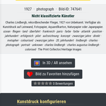
1927 · photograph · Bild-ID: 747641
Nicht klassifizierte Künstler
Charles Lindbergh, rekordbrechender Flieger, 1927 von Unbekannt. Verfügbar als
Kunstdruck auf Leinwand, Fotopapier, Aquarellkarton, Naturpapier oder Japanpapier.
ozean ·
fliegen ·
land ·
überfahrt ·
frankreich ·
paris ·
farbe ·
farbe ·
atlantik ·
position ·
jahrhundert ·
erfolgreich ·
pilot ·
aufzeichnung ·
konzept ·
zwanziger jahre ·
direkt ·
metapher ·
colourised ·
zwanziger jahre ·
20. jahrhundert ·
lindbergh ·
charles ·
photograph ·
portrait ·
unknown ·
charles lindbergh ·
charles augustus lindbergh ·
colorised
· The Print Collector/Heritage Images
In 3D / AR ansehen
Bild zu Favoriten hinzufügen
0 Bewertungen
Kunstdruck konfigurieren