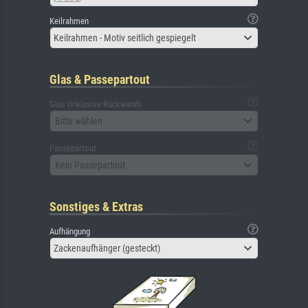
Keilrahmen
Keilrahmen - Motiv seitlich gespiegelt
Glas & Passepartout
Glas (inklusive Rückwand)
Bitte wählen
Passepartout
Kein Passepartout
Sonstiges & Extras
Aufhängung
Zackenaufhänger (gesteckt)