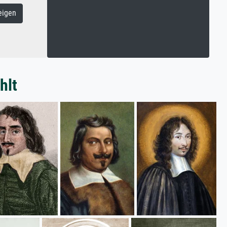
eigen
hlt