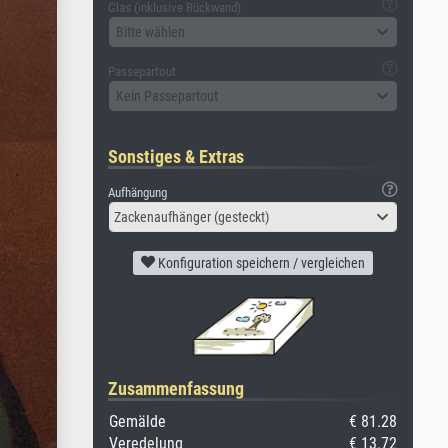
Glas (inklusive Rückwand)
Bitte wählen
Passepartout
Kein Passepartout
Sonstiges & Extras
Aufhängung
Zackenaufhänger (gesteckt)
Konfiguration speichern / vergleichen
Zusammenfassung
Gemälde
€ 81.28
Veredelung
€ 13.72