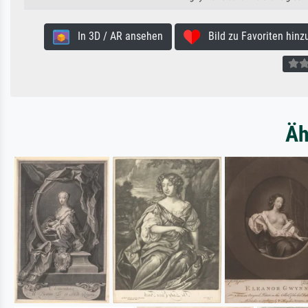
In 3D / AR ansehen
Bild zu Favoriten hinz
Äh