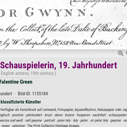
 Schauspielerin, 19. Jahrhundert
English actress, 19th century.)
Valentine Green
hundert · Bild-ID: 1155184
 klassifizierte Künstler
 Verfügbar als Kunstdruck auf Leinwand, Fotopapier, Aquarellkarton, Naturpapier oder Ja
nglisch ·
position ·
jahrhundert ·
brust ·
dame ·
brüste ·
fungieren ·
nacktheit ·
schauspieler
warzes und weiß ·
nell gwynne ·
portrait ·
peter lely ·
lely ·
peter ·
sir peter lely ·
gwynne ·
ne
·
green ·
valentine
· The Print Collector/Heritage Images