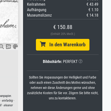
Keilrahmen
€ 43.49
Aufhängung
€ 1.10
Museumslizenz
€ 14.18
€ 150.88
(Enthält 20% MwSt.)
In den Warenkorb
Bildschärfe:
PERFEKT
Sollten Sie Anpassungen der Helligkeit und Farbe
oder auch einen Zuschnitt des Motivs wünschen,
nehmen wir diese Änderungen gerne und ohne
zusätzliche Kosten für Sie vor. Zögern Sie bitte nicht,
panpapier.
uns zu kontaktieren.
 ·
einfarbig ·
ll ·
eleanor