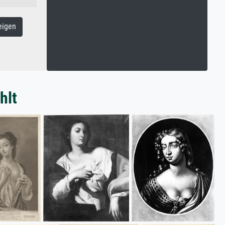
eigen
hlt