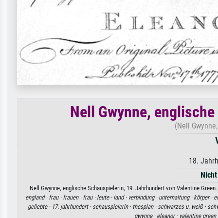
Nell Gwynne, englische
(Nell Gwynne, 
18. Jahr
Nicht
Nell Gwynne, englische Schauspielerin, 19. Jahrhundert von Valentine Green.
england ·
frau ·
frauen ·
frau ·
leute ·
land ·
verbindung ·
unterhaltung ·
körper ·
e
geliebte ·
17. jahrhundert ·
schauspielerin ·
thespian ·
schwarzes u. weiß ·
sch
gwynne ·
eleanor ·
valentine green 