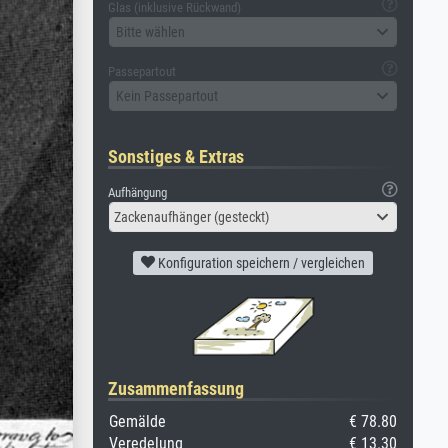
Glas (inklusive Rückwand)
Bitte wählen
Passepartout
Kein Passepartout
Sonstiges & Extras
Aufhängung
Zackenaufhänger (gesteckt)
Konfiguration speichern / vergleichen
Zusammenfassung
Gemälde
€ 78.80
Veredelung
€ 13.30