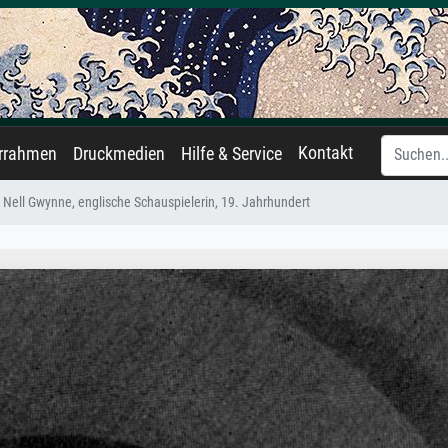
Kontakt
errahmen
Druckmedien
Hilfe & Service
Nell Gwynne, englische Schauspielerin, 19. Jahrhundert