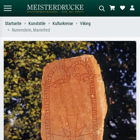
Startseite
Kunststile
Kulturkreise
Viking
Runenstein, Mariefred
Standardsuche
KI-Bildersuche
Suchen Sie nach Künstlern, Werktiteln
Beschreiben Sie die Szene – z.B. Grüne
oder Stilen – z.B. Monet,
Wiese, Abstrakt mit viel Rot, Dunkles
Sternennacht, Impressionismus, Welle
Ölgemälde, Stehender Akt neben einem
Hokusai, Akt.
Baum.