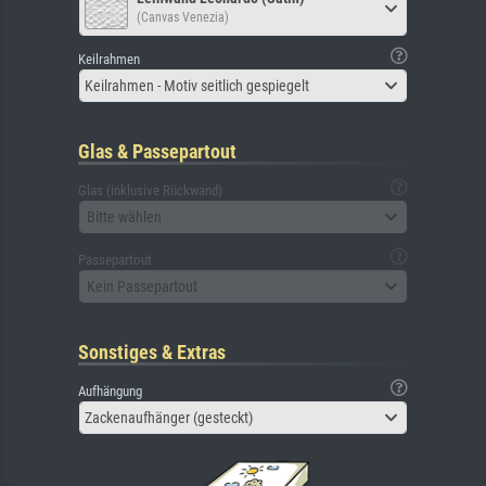
(Canvas Venezia)
Keilrahmen
Keilrahmen - Motiv seitlich gespiegelt
Glas & Passepartout
Glas (inklusive Rückwand)
Bitte wählen
Passepartout
Kein Passepartout
Sonstiges & Extras
Aufhängung
Zackenaufhänger (gesteckt)