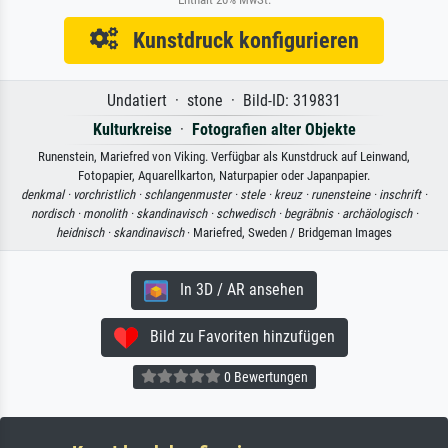
Kunstdruck konfigurieren
Undatiert · stone · Bild-ID: 319831
Kulturkreise
·
Fotografien alter Objekte
Runenstein, Mariefred von Viking. Verfügbar als Kunstdruck auf Leinwand,
Fotopapier, Aquarellkarton, Naturpapier oder Japanpapier.
denkmal ·
vorchristlich ·
schlangenmuster ·
stele ·
kreuz ·
runensteine ·
inschrift ·
nordisch ·
monolith ·
skandinavisch ·
schwedisch ·
begräbnis ·
archäologisch ·
heidnisch ·
skandinavisch
· Mariefred, Sweden / Bridgeman Images
In 3D / AR ansehen
Bild zu Favoriten hinzufügen
0 Bewertungen