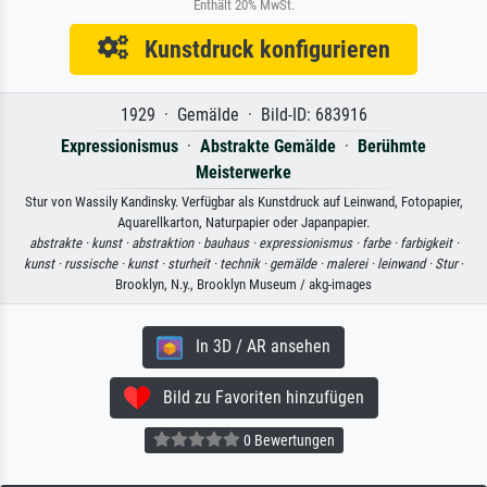
Enthält 20% MwSt.
Kunstdruck konfigurieren
1929 · Gemälde · Bild-ID: 683916
Expressionismus
·
Abstrakte Gemälde
·
Berühmte
Meisterwerke
Stur von Wassily Kandinsky. Verfügbar als Kunstdruck auf Leinwand, Fotopapier,
Aquarellkarton, Naturpapier oder Japanpapier.
abstrakte ·
kunst ·
abstraktion ·
bauhaus ·
expressionismus ·
farbe ·
farbigkeit ·
kunst ·
russische ·
kunst ·
sturheit ·
technik ·
gemälde ·
malerei ·
leinwand ·
Stur
·
Brooklyn, N.y., Brooklyn Museum / akg-images
In 3D / AR ansehen
Bild zu Favoriten hinzufügen
0 Bewertungen