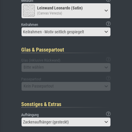
Medium
Leinwand Leonardo (Satin)
(Canvas Venezia)
Keilrahmen
Keilrahmen - Motiv seitlich gespiegelt
Glas & Passepartout
Glas (inklusive Rückwand)
Bitte wählen
Passepartout
Kein Passepartout
Sonstiges & Extras
Aufhängung
Zackenaufhänger (gesteckt)