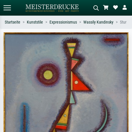
Startseite
Kunststile
Expressionismus
Wassily Kandinsky
Stur
Standardsuche
KI-Bildersuche
Suchen Sie nach Künstlern, Werktiteln
Beschreiben Sie die Szene – z.B. Grüne
oder Stilen – z.B. Monet,
Wiese, Abstrakt mit viel Rot, Dunkles
Sternennacht, Impressionismus, Welle
Ölgemälde, Stehender Akt neben einem
Hokusai, Akt.
Baum.