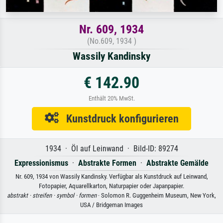
Nr. 609, 1934
(No.609, 1934 )
Wassily Kandinsky
€ 142.90
Enthält 20% MwSt.
Kunstdruck konfigurieren
1934 · Öl auf Leinwand · Bild-ID: 89274
Expressionismus
·
Abstrakte Formen
·
Abstrakte Gemälde
Nr. 609, 1934 von Wassily Kandinsky. Verfügbar als Kunstdruck auf Leinwand,
Fotopapier, Aquarellkarton, Naturpapier oder Japanpapier.
abstrakt ·
streifen ·
symbol ·
formen
· Solomon R. Guggenheim Museum, New York,
USA / Bridgeman Images