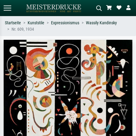
Startseite
Kunststile
Expressionismus
Wassily Kandinsky
Nr. 609, 1934
Standardsuche
KI-Bildersuche
Suchen Sie nach Künstlern, Werktiteln
Beschreiben Sie die Szene – z.B. Grüne
oder Stilen – z.B. Monet,
Wiese, Abstrakt mit viel Rot, Dunkles
Sternennacht, Impressionismus, Welle
Ölgemälde, Stehender Akt neben einem
Hokusai, Akt.
Baum.