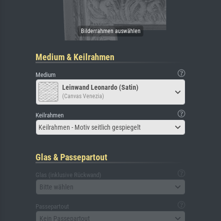
Medium & Keilrahmen
Medium
Leinwand Leonardo (Satin)
(Canvas Venezia)
Keilrahmen
Keilrahmen - Motiv seitlich gespiegelt
Glas & Passepartout
Glas (inklusive Rückwand)
Bitte wählen
Passepartout
Kein Passepartout