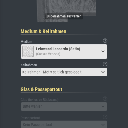
Medium & Keilrahmen
Medium
Leinwand Leonardo (Satin)
(Canvas Venezia)
Keilrahmen
Keilrahmen - Motiv seitlich gespiegelt
Glas & Passepartout
Glas (inklusive Rückwand)
Bitte wählen
Passepartout
Kein Passepartout