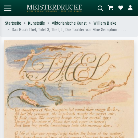
Startseite
Kunststile
Viktorianische Kunst
William Blake
Das Buch Thel, Tafel 3, Thel , I , Die Töchter von Mne Seraphim . . . .
Standardsuche
KI-Bildersuche
Suchen Sie nach Künstlern, Werktiteln
Beschreiben Sie die Szene – z.B. Grüne
oder Stilen – z.B. Monet,
Wiese, Abstrakt mit viel Rot, Dunkles
Sternennacht, Impressionismus, Welle
Ölgemälde, Stehender Akt neben einem
Hokusai, Akt.
Baum.