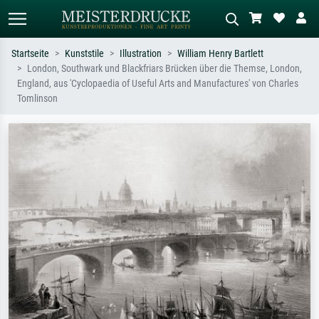
Startseite
Kunststile
Illustration
William Henry Bartlett
London, Southwark und Blackfriars Brücken über die Themse, London,
Standardsuche
KI-Bildersuche
England, aus 'Cyclopaedia of Useful Arts and Manufactures' von Charles
Tomlinson
Suchen Sie nach Künstlern, Werktiteln
Beschreiben Sie die Szene – z.B. Grüne
oder Stilen – z.B. Monet,
Wiese, Abstrakt mit viel Rot, Dunkles
Sternennacht, Impressionismus, Welle
Ölgemälde, Stehender Akt neben einem
Hokusai, Akt.
Baum.