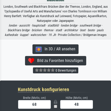
London, Southwark und Blackfriars Brücken über die Themse, London, England, aus
'Cyclopaedia of Useful Arts and Manufactures' von Charles Tomlinson von William
Henry Bartlett. Verfügbar als Kunstdruck auf Leinwand, Fotopapier, Aquarellkarton,
Naturpapier oder Japanpapier.
london ·
aussicht ·
hauptstadt ·
stadtbild ·
london bridge ·
southwark bridge ·
blackfriars bridge ·
brücken ·
themse ·
stadt ·
architektur ·
boot ·
boote ·
pauls
kathedrale ·
kuppel ·
wahrzeichen ·
19. Jh
· Private Collection / Bridgeman Images
In 3D / AR ansehen
Bild zu Favoriten hinzufügen
0 Bewertungen
Kunstdruck konfigurieren
Breite (Motiv, cm)
Höhe (Motiv, cm)