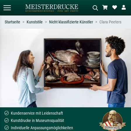
Startseite
Kunststile
Nicht klassifizierte Künstler
Clara Peeters
Standardsuche
KI-Bildersuche
Suchen Sie nach Künstlern, Werktiteln
Beschreiben Sie die Szene – z.B. Grüne
oder Stilen – z.B. Monet,
Wiese, Abstrakt mit viel Rot, Dunkles
Sternennacht, Impressionismus, Welle
Ölgemälde, Stehender Akt neben einem
Hokusai, Akt.
Baum.
Kundenservice mit Leidenschaft
Kunstdrucke in Museumsqualität
Individuelle Anpassungsmöglichkeiten