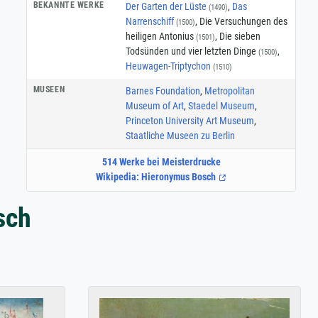
BEKANNTE WERKE
Der Garten der Lüste
,
Das
(1490)
Narrenschiff
, Die Versuchungen des
(1500)
heiligen Antonius
, Die sieben
(1501)
Todsünden und vier letzten Dinge
,
(1500)
Heuwagen-Triptychon
(1510)
MUSEEN
Barnes Foundation
,
Metropolitan
Museum of Art
,
Staedel Museum
,
Princeton University Art Museum
,
Staatliche Museen zu Berlin
514 Werke bei Meisterdrucke
Wikipedia: Hieronymus Bosch
sch