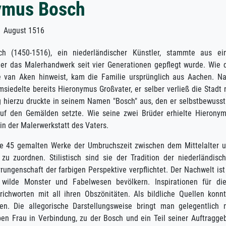
ymus Bosch
August 1516
h (1450-1516), ein niederländischer Künstler, stammte aus ei
 der das Malerhandwerk seit vier Generationen gepflegt wurde. Wie 
 van Aken hinweist, kam die Familie ursprünglich aus Aachen. N
iedelte bereits Hieronymus Großvater, er selber verließ die Stadt 
 hierzu druckte in seinem Namen "Bosch" aus, den er selbstbewusst
auf den Gemälden setzte. Wie seine zwei Brüder erhielte Hierony
in der Malerwerkstatt des Vaters.
ine 45 gemalten Werke der Umbruchszeit zwischen dem Mittelalter 
zu zuordnen. Stilistisch sind sie der Tradition der niederländisc
rrungenschaft der farbigen Perspektive verpflichtet. Der Nachwelt ist
 wilde Monster und Fabelwesen bevölkern. Inspirationen für di
chworten mit all ihren Obszönitäten. Als bildliche Quellen konn
n. Die allegorische Darstellungsweise bringt man gelegentlich 
en Frau in Verbindung, zu der Bosch und ein Teil seiner Auftragge