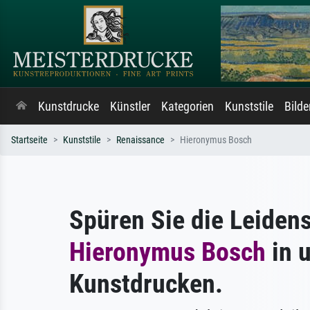
Kunstdrucke
Künstler
Kategorien
Kunststile
Bild
Startseite
Kunststile
Renaissance
Hieronymus Bosch
Spüren Sie die Leiden
Hieronymus Bosch
in 
Kunstdrucken.