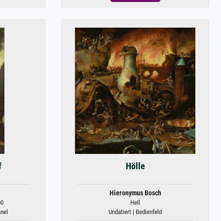
f
Hölle
Hieronymus Bosch
00
Hell
anel
Undatiert | Bedienfeld