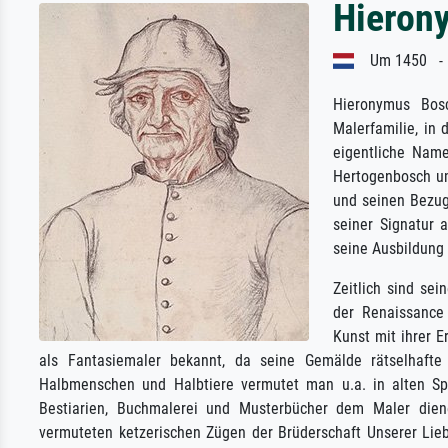
Hieron
Um 1450 - 
Hieronymus Bosc
Malerfamilie, in
eigentliche Name
Hertogenbosch ums
und seinen Bezug
seiner Signatur 
seine Ausbildung 
Zeitlich sind se
der Renaissance 
Kunst mit ihrer E
als Fantasiemaler bekannt, da seine Gemälde rätselhafte
Halbmenschen und Halbtiere vermutet man u.a. in alten Spri
Bestiarien, Buchmalerei und Musterbücher dem Maler diene
vermuteten ketzerischen Zügen der Brüderschaft Unserer Lieb