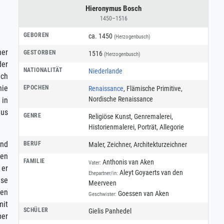
Hieronymus Bosch
1450–1516
GEBOREN
ca. 1450
(Herzogenbusch)
ner
GESTORBEN
1516
(Herzogenbusch)
der
NATIONALITÄT
Niederlande
ach
nie
EPOCHEN
Renaissance
, Flämische Primitive,
Nordische Renaissance
 in
mus
GENRE
Religiöse Kunst
,
Genremalerei
,
Historienmalerei
,
Porträt
,
Allegorie
und
BERUF
Maler
,
Zeichner
,
Architekturzeichner
hen
FAMILIE
Anthonis van Aken
Vater:
 er
Aleyt Goyaerts van den
Ehepartner/in:
ese
Meerveen
ten
Goessen van Aken
Geschwister:
mit
SCHÜLER
Gielis Panhedel
ber