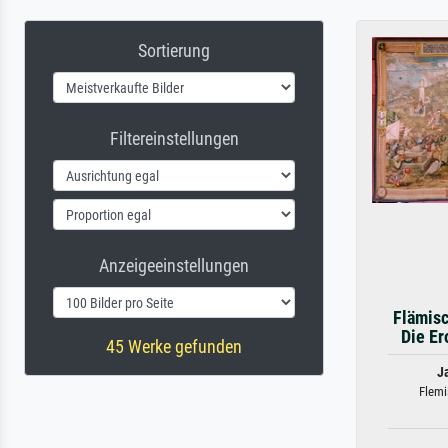
Sortierung
Filtereinstellungen
Anzeigeeinstellungen
Flämisc
Die Er
45 Werke gefunden
J
Flemi