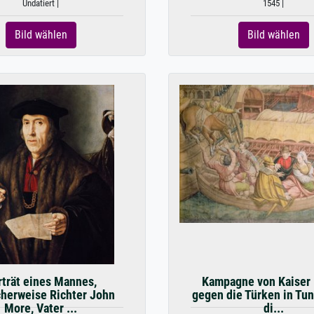
Undatiert |
1545 |
Bild wählen
Bild wählen
rträt eines Mannes,
Kampagne von Kaiser K
herweise Richter John
gegen die Türken in Tun
More, Vater ...
di...