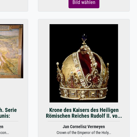
Bild wählen
h. Serie
Krone des Kaisers des Heiligen
unis:
Römischen Reiches Rudolf II. vo...
en
Jan Cornelisz Vermeyen
con...
Crown of the Emperor of the Holy...