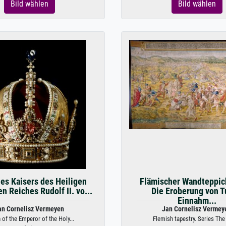
Bild wählen
Bild wählen
es Kaisers des Heiligen
Flämischer Wandteppic
 Reiches Rudolf II. vo...
Die Eroberung von T
Einnahm...
an Cornelisz Vermeyen
Jan Cornelisz Vermey
of the Emperor of the Holy...
Flemish tapestry. Series The 