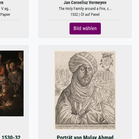
en
Jan Cornelisz Vermeyen
V ag...
The Holy Family around a Fire, c...
 Papier
1532 | Öl auf Panel
Bild wählen
. 1530-32
Porträt von Mulay Ahmad