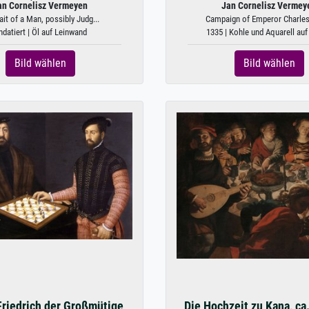
an Cornelisz Vermeyen
Jan Cornelisz Vermey
ait of a Man, possibly Judg...
Campaign of Emperor Charles 
ndatiert | Öl auf Leinwand
1335 | Kohle und Aquarell auf
Bild wählen
Bild wählen
riedrich der Großmütige
Die Hochzeit zu Kana, ca