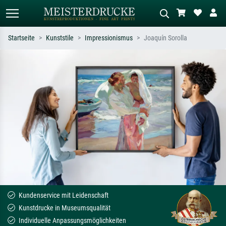
Startseite
Kunststile
Impressionismus
Joaquín Sorolla
Standardsuche
KI-Bildersuche
Suchen Sie nach Künstlern, Werktiteln
Beschreiben Sie die Szene – z.B. Grüne
oder Stilen – z.B. Monet,
Wiese, Abstrakt mit viel Rot, Dunkles
Sternennacht, Impressionismus, Welle
Ölgemälde, Stehender Akt neben einem
Hokusai, Akt.
Baum.
Kundenservice mit Leidenschaft
Kunstdrucke in Museumsqualität
Individuelle Anpassungsmöglichkeiten