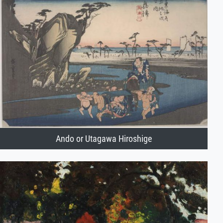
Ando or Utagawa Hiroshige