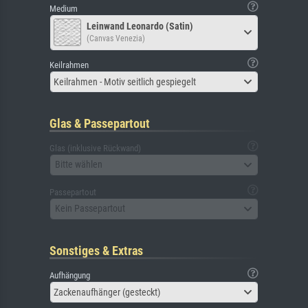
Medium
Leinwand Leonardo (Satin)
(Canvas Venezia)
Keilrahmen
Keilrahmen - Motiv seitlich gespiegelt
Glas & Passepartout
Glas (inklusive Rückwand)
Bitte wählen
Passepartout
Kein Passepartout
Sonstiges & Extras
Aufhängung
Zackenaufhänger (gesteckt)