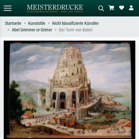
Startseite
Kunststile
Nicht klassifizierte Künstler
Abel Grimmer or Grimer
Der Turm von Babel
Standardsuche
KI-Bildersuche
Suchen Sie nach Künstlern, Werktiteln
Beschreiben Sie die Szene – z.B. Grüne
oder Stilen – z.B. Monet,
Wiese, Abstrakt mit viel Rot, Dunkles
Sternennacht, Impressionismus, Welle
Ölgemälde, Stehender Akt neben einem
Hokusai, Akt.
Baum.