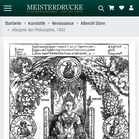
Startseite
Kunststile
Renaissance
Albrecht Dürer
Allegorie der Philosophie, 1502
Standardsuche
KI-Bildersuche
Suchen Sie nach Künstlern, Werktiteln
Beschreiben Sie die Szene – z.B. Grüne
oder Stilen – z.B. Monet,
Wiese, Abstrakt mit viel Rot, Dunkles
Sternennacht, Impressionismus, Welle
Ölgemälde, Stehender Akt neben einem
Hokusai, Akt.
Baum.