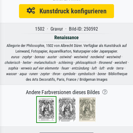
Kunstdruck konfigurieren
1502 · Gravur · Bild-ID: 250592
Renaissance
Allegorie der Philosophie, 1502 von Albrecht Dürer. Verfügbar als Kunstdruck auf
Leinwand, Fotopapier, Aquarellkarton, Naturpapier oder Japanpapier.
eurus ·
zephyr ·
boreas ·
auster ·
ostwind ·
westwind ·
nordwind ·
westwind ·
cholerisch ·
heiter ·
melancholisch ·
schleimig ·
philosophisch ·
thronend ·
weisheit ·
sophia ·
verweis auf vier elemente ·
feuer ·
entzündung ·
luft ·
luft ·
erde ·
terra ·
wasser ·
aqua ·
runen ·
zepter ·
thron ·
symbole ·
symbolisch ·
boree
· Bibliotheque
des Arts Decoratifs, Paris, France / Bridgeman Images
Andere Farbversionen dieses Bildes