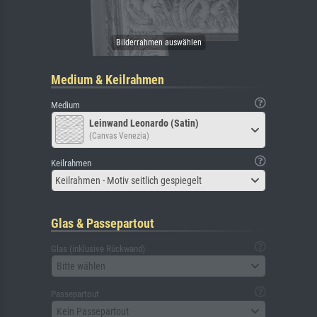
Medium & Keilrahmen
Medium
Leinwand Leonardo (Satin)
(Canvas Venezia)
Keilrahmen
Keilrahmen - Motiv seitlich gespiegelt
Glas & Passepartout
Glas (inklusive Rückwand)
Bitte wählen
Passepartout
Kein Passepartout