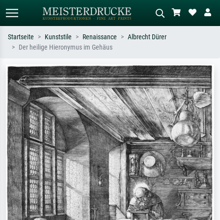
Startseite
Kunststile
Renaissance
Albrecht Dürer
Der heilige Hieronymus im Gehäus
Standardsuche
KI-Bildersuche
Suchen Sie nach Künstlern, Werktiteln
Beschreiben Sie die Szene – z.B. Grüne
oder Stilen – z.B. Monet,
Wiese, Abstrakt mit viel Rot, Dunkles
Sternennacht, Impressionismus, Welle
Ölgemälde, Stehender Akt neben einem
Hokusai, Akt.
Baum.