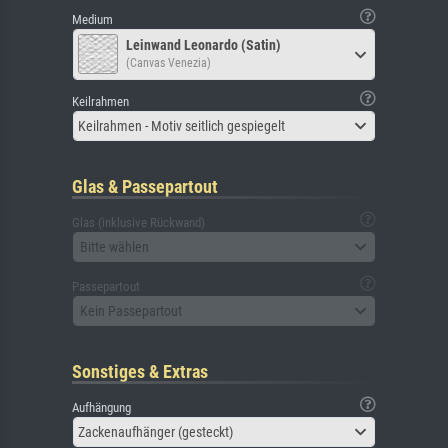
Medium
Leinwand Leonardo (Satin)
(Canvas Venezia)
Keilrahmen
Keilrahmen - Motiv seitlich gespiegelt
Glas & Passepartout
Glas (inklusive Rückwand)
Bitte wählen
Passepartout
Kein Passepartout
Sonstiges & Extras
Aufhängung
Zackenaufhänger (gesteckt)