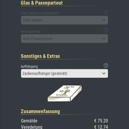
Glas & Passepartout
Glas (inklusive Rückwand)
Bitte wählen
Passepartout
Kein Passepartout
Sonstiges & Extras
Aufhängung
Zackenaufhänger (gesteckt)
Zusammenfassung
Gemälde
€ 75.20
Veredelung
€ 12.74