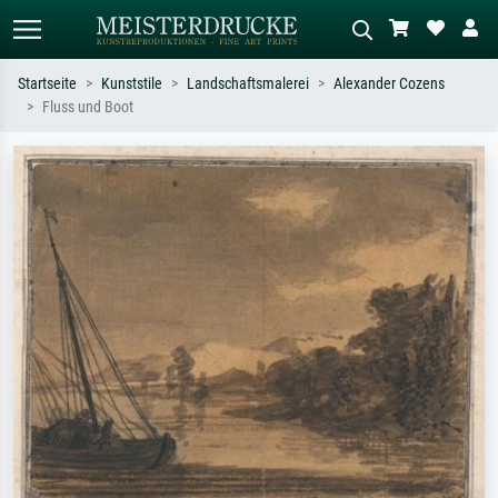
Startseite
Kunststile
Landschaftsmalerei
Alexander Cozens
Fluss und Boot
Standardsuche
KI-Bildersuche
Suchen Sie nach Künstlern, Werktiteln
Beschreiben Sie die Szene – z.B. Grüne
oder Stilen – z.B. Monet,
Wiese, Abstrakt mit viel Rot, Dunkles
Sternennacht, Impressionismus, Welle
Ölgemälde, Stehender Akt neben einem
Hokusai, Akt.
Baum.