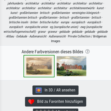
jahrhunderts ·
architektur ·
architektur ·
architektur ·
architektur ·
architektur ·
architektur ·
architektur ·
architektur ·
architektur ·
architektenentwürfe ·
kunst ·
kunst ·
großbritannien ·
britisch ·
großbritannien ·
vereinigtes königreich ·
großbritannien britisch ·
großbritannien - britisch ·
großbritannien ·
britisch ·
britische inseln ·
briten ·
britische kultur ·
europa ·
europäisch ·
europäisch ·
europäisch ·
europäische union ·
eg (europäische union) ·
ewg (europäische
wirtschaftsgemeinschaft) ·
gravur ·
graveur ·
gebäude ·
gebäude ·
gebäude ·
gebäude
·
Altbau ·
Gebäude ·
Außenansicht ·
Außenansicht
· Private Collection / Bridgeman
Images
Andere Farbversionen dieses Bildes
In 3D / AR ansehen
Bild zu Favoriten hinzufügen