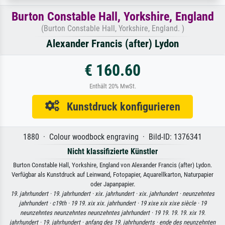
Burton Constable Hall, Yorkshire, England
(Burton Constable Hall, Yorkshire, England. )
Alexander Francis (after) Lydon
€ 160.60
Enthält 20% MwSt.
Kunstdruck konfigurieren
1880 · Colour woodbock engraving · Bild-ID: 1376341
Nicht klassifizierte Künstler
Burton Constable Hall, Yorkshire, England von Alexander Francis (after) Lydon.
Verfügbar als Kunstdruck auf Leinwand, Fotopapier, Aquarellkarton, Naturpapier
oder Japanpapier.
19. jahrhundert ·
19. jahrhundert ·
xix. jahrhundert ·
xix. jahrhundert ·
neunzehntes
jahrhundert ·
c19th ·
19 19. xix xix. jahrhundert ·
19 xixe xix xixe siècle ·
19
neunzehntes neunzehntes neunzehntes jahrhundert ·
19 19. 19. 19. xix 19.
jahrhundert ·
19. jahrhundert ·
anfang des 19. jahrhunderts ·
ende des neunzehnten