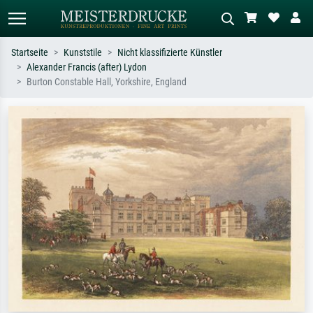
Startseite
Kunststile
Nicht klassifizierte Künstler
Alexander Francis (after) Lydon
Standardsuche
KI-Bildersuche
Burton Constable Hall, Yorkshire, England
Suchen Sie nach Künstlern, Werktiteln
Beschreiben Sie die Szene – z.B. Grüne
oder Stilen – z.B. Monet,
Wiese, Abstrakt mit viel Rot, Dunkles
Sternennacht, Impressionismus, Welle
Ölgemälde, Stehender Akt neben einem
Hokusai, Akt.
Baum.